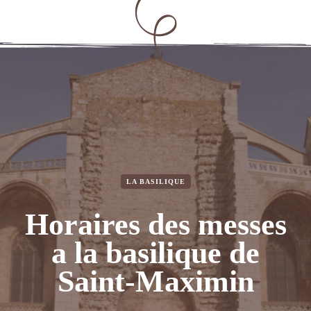
LA BASILIQUE
LA BASILIQUE
LA BASILIQUE
Horaires des messes
Les Dominicains de
Les reliques de
Marie-Madeleine a
la Sainte-Baume :
a la basilique de
Saint-Maximin-la-
Saint-Maximin
huit siecles de
Sainte-Baume
presence