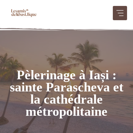
Aller
au
contenu
Pèlerinage à Iași :
sainte Parascheva et
la cathédrale
métropolitaine