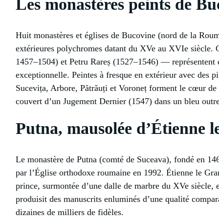
Les monastères peints de Bu
Huit monastères et églises de Bucovine (nord de la Rou
extérieures polychromes datant du XVe au XVIe siècle.
1457–1504) et Petru Rareș (1527–1546) — représentent de
exceptionnelle. Peintes à fresque en extérieur avec des 
Sucevița, Arbore, Pătrăuți et Voroneț forment le cœur de
couvert d’un Jugement Dernier (1547) dans un bleu outre
Putna, mausolée d’Étienne le
Le monastère de Putna (comté de Suceava), fondé en 1469 
par l’Église orthodoxe roumaine en 1992. Étienne le Grand
prince, surmontée d’une dalle de marbre du XVe siècle, est
produisit des manuscrits enluminés d’une qualité compar
dizaines de milliers de fidèles.