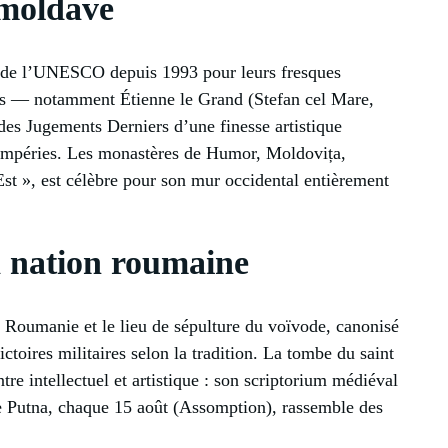
 moldave
l de l’UNESCO depuis 1993 pour leurs fresques
es — notamment Étienne le Grand (Stefan cel Mare,
es Jugements Derniers d’une finesse artistique
intempéries. Les monastères de Humor, Moldovița,
st », est célèbre pour son mur occidental entièrement
la nation roumaine
e Roumanie et le lieu de sépulture du voïvode, canonisé
toires militaires selon la tradition. La tombe du saint
re intellectuel et artistique : son scriptorium médiéval
e Putna, chaque 15 août (Assomption), rassemble des