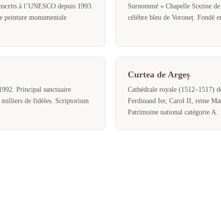
inscrits à l’UNESCO depuis 1993.
Surnommé « Chapelle Sixtine de l
de peinture monumentale
célèbre bleu de Voroneț. Fondé en
Curtea de Argeș
992. Principal sanctuaire
Cathédrale royale (1512–1517) d
milliers de fidèles. Scriptorium
Ferdinand Ier, Carol II, reine Ma
Patrimoine national catégorie A.