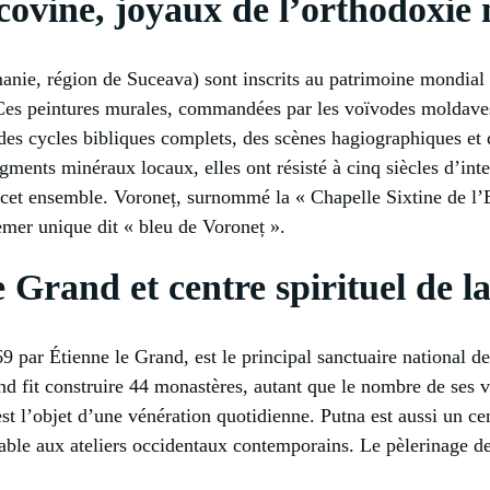
covine, joyaux de l’orthodoxie
manie, région de Suceava) sont inscrits au patrimoine mondia
 Ces peintures murales, commandées par les voïvodes moldav
s cycles bibliques complets, des scènes hagiographiques et d
pigments minéraux locaux, elles ont résisté à cinq siècles d’
 cet ensemble. Voroneț, surnommé la « Chapelle Sixtine de l’E
mer unique dit « bleu de Voroneț ».
 Grand et centre spirituel de 
par Étienne le Grand, est le principal sanctuaire national d
 fit construire 44 monastères, autant que le nombre de ses vic
 l’objet d’une vénération quotidienne. Putna est aussi un cent
able aux ateliers occidentaux contemporains. Le pèlerinage d