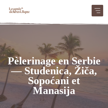
Aller
au
contenu
Pèlerinage en Serbie
— Studenica, Žiča,
Sopoćani et
Manasija