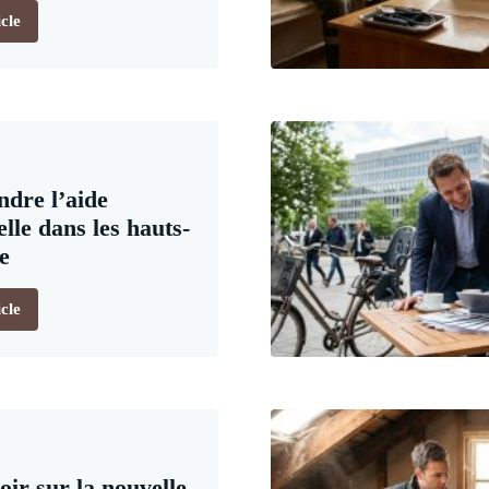
icle
dre l’aide
elle dans les hauts-
e
icle
oir sur la nouvelle